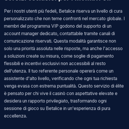
Per i nostri utenti più fedeli, Betalice riserva un livello di cura
personalizzato che non teme confronti nel mercato globale. I
membri del programma VIP godono del supporto di un
account manager dedicato, contattabile tramite canali di
comunicazione riservati. Questa modalità garantisce non
solo una priorità assoluta nelle risposte, ma anche l'accesso
a soluzioni create su misura, come soglie di pagamento
flessibili e incentivi esclusivi non accessibili al resto
dell'utenza. Il tuo referente personale opererà come un
assistente d'alto livello, verificando che ogni tua richiesta
venga evasa con estrema puntualità. Questo servizio di élite
è pensato per chi vive il casinò con aspettative elevate e
desidera un rapporto privilegiato, trasformando ogni
sessione di gioco su Betalice in un'esperienza di pura
eccellenza.