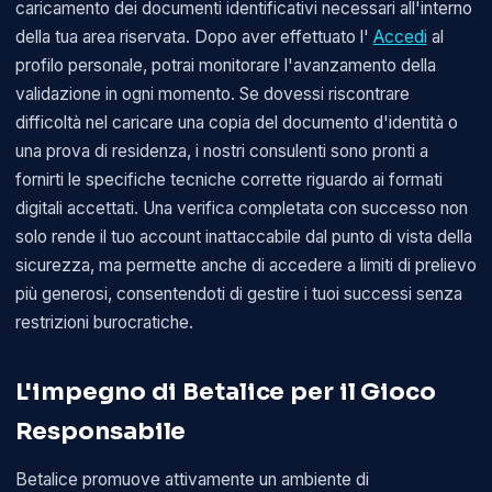
caricamento dei documenti identificativi necessari all'interno
della tua area riservata. Dopo aver effettuato l'
Accedi
al
profilo personale, potrai monitorare l'avanzamento della
validazione in ogni momento. Se dovessi riscontrare
difficoltà nel caricare una copia del documento d'identità o
una prova di residenza, i nostri consulenti sono pronti a
fornirti le specifiche tecniche corrette riguardo ai formati
digitali accettati. Una verifica completata con successo non
solo rende il tuo account inattaccabile dal punto di vista della
sicurezza, ma permette anche di accedere a limiti di prelievo
più generosi, consentendoti di gestire i tuoi successi senza
restrizioni burocratiche.
L'impegno di Betalice per il Gioco
Responsabile
Betalice promuove attivamente un ambiente di