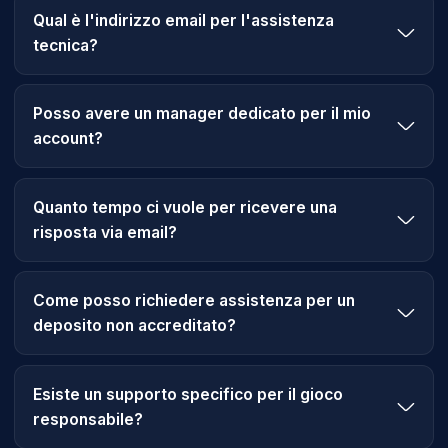
Qual è l'indirizzo email per l'assistenza
tecnica?
Posso avere un manager dedicato per il mio
account?
Quanto tempo ci vuole per ricevere una
risposta via email?
Come posso richiedere assistenza per un
deposito non accreditato?
Esiste un supporto specifico per il gioco
responsabile?