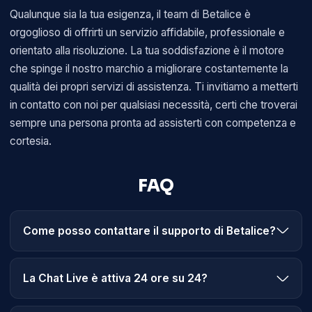
Qualunque sia la tua esigenza, il team di Betalice è
orgoglioso di offrirti un servizio affidabile, professionale e
orientato alla risoluzione. La tua soddisfazione è il motore
che spinge il nostro marchio a migliorare costantemente la
qualità dei propri servizi di assistenza. Ti invitiamo a metterti
in contatto con noi per qualsiasi necessità, certi che troverai
sempre una persona pronta ad assisterti con competenza e
cortesia.
FAQ
Come posso contattare il supporto di Betalice?
La Chat Live è attiva 24 ore su 24?