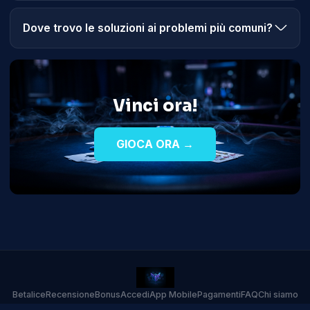
Dove trovo le soluzioni ai problemi più comuni?
Vinci ora!
GIOCA ORA →
Betalice
Recensione
Bonus
Accedi
App Mobile
Pagamenti
FAQ
Chi siamo
Contatti
Termini
Privacy
Gioco responsabile