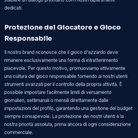
dedicati.
Protezione del Giocatore e Gioco
Responsabile
Il nostro brand riconosce che il gioco d'azzardo deve
rimanere esclusivamente una forma di intrattenimento
piacevole. Per questo motivo, promuoviamo attivamente
una cultura del gioco responsabile fornendo ai nostri utenti
strumenti avanzati per il controllo della propria attività. È
possibile impostare facilmente limiti di versamento
giornalieri, settimanali o mensili direttamente dalle
impostazioni del profilo, garantendo una gestione del budget
sempre consapevole. La protezione dei nostri utenti è la
nostra priorità assoluta, prima ancora di ogni considerazione
commerciale.