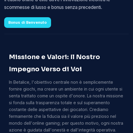
scommesse di lusso e bonus senza precedenti.
Bonus di Benvenuto
Missione e Valori: Il Nostro
Impegno Verso di Voi
In Betalice, l'obiettivo centrale non è semplicemente
fornire giochi, ma creare un ambiente in cui ogni utente si
senta trattato come un ospite d'onore. La nostra missione
si fonda sulla trasparenza totale e sul superamento
costante delle aspettative dei giocatori. Crediamo
fermamente che la fiducia sia il valore più prezioso nel
mondo dell'online gaming; per questo motivo, ogni nostra
azione è guidata dall'onestà e dall'integrità operativa.