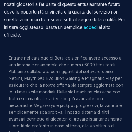
nostri giocatori a far parte di questo entusiasmante futuro,
dove le opportunità di vincita e la qualità del servizio non
smetteranno mai di crescere sotto il segno della qualità. Per
iniziare oggi stesso, basta un semplice
accedi
al sito
ufficiale.
Entrare nel catalogo di Betalice significa avere accesso a
una libreria monumentale che supera i 6000 titoli totali.
Abbiamo collaborato con i giganti del software come
NetEnt, Play'n GO, Evolution Gaming e Pragmatic Play per
assicurare che la nostra offerta sia sempre aggiornata con
le ultime uscite mondiali. Dalle slot machine classiche con
frutti e diamanti alle video slot più avanzate con
meccaniche Megaways e jackpot progressivi, la varietà è
semplicemente sbalorditiva. Il nostro sistema di filtri
avanzati permette ai giocatori di trovare istantaneamente
il loro titolo preferito in base al tema, alla volatilità o al