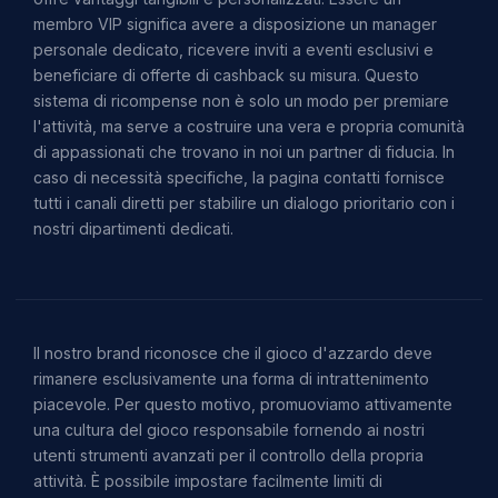
membro VIP significa avere a disposizione un manager
personale dedicato, ricevere inviti a eventi esclusivi e
beneficiare di offerte di cashback su misura. Questo
sistema di ricompense non è solo un modo per premiare
l'attività, ma serve a costruire una vera e propria comunità
di appassionati che trovano in noi un partner di fiducia. In
caso di necessità specifiche, la pagina contatti fornisce
tutti i canali diretti per stabilire un dialogo prioritario con i
nostri dipartimenti dedicati.
Il nostro brand riconosce che il gioco d'azzardo deve
rimanere esclusivamente una forma di intrattenimento
piacevole. Per questo motivo, promuoviamo attivamente
una cultura del gioco responsabile fornendo ai nostri
utenti strumenti avanzati per il controllo della propria
attività. È possibile impostare facilmente limiti di