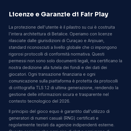
Licenze e Garanzie di Fair Play
La protezione dell'utente è il pilastro su cui è costruita
l'intera architettura di Betalice. Operiamo con licenze
rilasciate dalle giurisdizioni di Curaçao e Anjouan,
standard riconosciuti a livello globale che ci impongono
rigorosi protocolli di conformità normativa. Questi
permessi non sono solo documenti legali, ma certificano la
nostra dedizione alla tutela dei fondi e dei dati dei
giocatori. Ogni transazione finanziaria e ogni
comunicazione sulla piattaforma è protetta da protocolli
di crittografia TLS 1.2 di ultima generazione, rendendo la
gestione delle informazioni sicura e trasparente nel
contesto tecnologico del 2026.
Il principio del gioco equo è garantito dall'utilizzo di
generatori di numeri casuali (RNG) certificati e
regolarmente testati da agenzie indipendenti esterne.