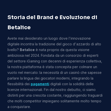
Storia del Brand e Evoluzione di
Betalice
Avete mai desiderato un luogo dove l'innovazione
digitale incontra la tradizione del gioco d'azzardo di alto
livello?
Betalice
è nata proprio da questa visione
ambiziosa nel 2024. Fondata da un consorzio di esperti
del settore iGaming con decenni di esperienza collettiva,
la nostra piattaforma è stata concepita per colmare un
vuoto nel mercato: la necessità di un casinò che sapesse
parlare la lingua dei giocatori moderni, integrando la
flessibilità dei
pagamenti
digitali con la solidità delle
licenze internazionali. Fin dal nostro debutto, ci siamo
distinti per una crescita costante, raggiungendo traguardi
che molti competitor impiegano solitamente molto tempo
a conquistare.