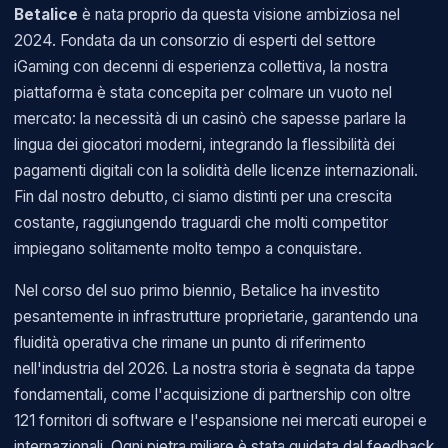
Betalice
è nata proprio da questa visione ambiziosa nel
2024. Fondata da un consorzio di esperti del settore
iGaming con decenni di esperienza collettiva, la nostra
piattaforma è stata concepita per colmare un vuoto nel
mercato: la necessità di un casinò che sapesse parlare la
lingua dei giocatori moderni, integrando la flessibilità dei
pagamenti digitali con la solidità delle licenze internazionali.
Fin dal nostro debutto, ci siamo distinti per una crescita
costante, raggiungendo traguardi che molti competitor
impiegano solitamente molto tempo a conquistare.
Nel corso del suo primo biennio, Betalice ha investito
pesantemente in infrastrutture proprietarie, garantendo una
fluidità operativa che rimane un punto di riferimento
nell'industria del 2026. La nostra storia è segnata da tappe
fondamentali, come l'acquisizione di partnership con oltre
121 fornitori di software e l'espansione nei mercati europei e
internazionali. Ogni pietra miliare è stata guidata dal feedback