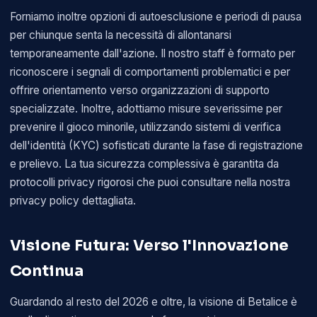
Forniamo inoltre opzioni di autoesclusione e periodi di pausa
per chiunque senta la necessità di allontanarsi
temporaneamente dall'azione. Il nostro staff è formato per
riconoscere i segnali di comportamenti problematici e per
offrire orientamento verso organizzazioni di supporto
specializzate. Inoltre, adottiamo misure severissime per
prevenire il gioco minorile, utilizzando sistemi di verifica
dell'identità (KYC) sofisticati durante la fase di registrazione
e prelievo. La tua sicurezza complessiva è garantita da
protocolli privacy rigorosi che puoi consultare nella nostra
privacy policy dettagliata.
Visione Futura: Verso l'Innovazione
Continua
Guardando al resto del 2026 e oltre, la visione di Betalice è