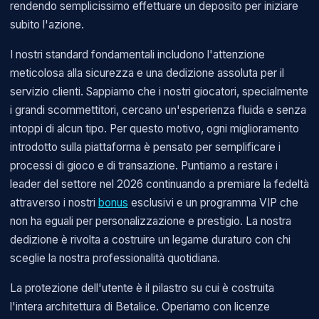
rendendo semplicissimo effettuare un deposito per iniziare
subito l'azione.
I nostri standard fondamentali includono l'attenzione
meticolosa alla sicurezza e una dedizione assoluta per il
servizio clienti. Sappiamo che i nostri giocatori, specialmente
i grandi scommettitori, cercano un'esperienza fluida e senza
intoppi di alcun tipo. Per questo motivo, ogni miglioramento
introdotto sulla piattaforma è pensato per semplificare i
processi di gioco e di transazione. Puntiamo a restare i
leader del settore nel 2026 continuando a premiare la fedeltà
attraverso i nostri
bonus
esclusivi e un programma VIP che
non ha eguali per personalizzazione e prestigio. La nostra
dedizione è rivolta a costruire un legame duraturo con chi
sceglie la nostra professionalità quotidiana.
La protezione dell'utente è il pilastro su cui è costruita
l'intera architettura di Betalice. Operiamo con licenze